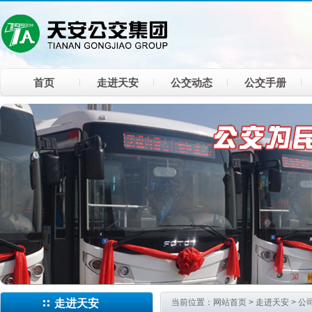
首页
走进天安
公交动态
公交手册
走进天安
当前位置：
网站首页
>
走进天安
>
公