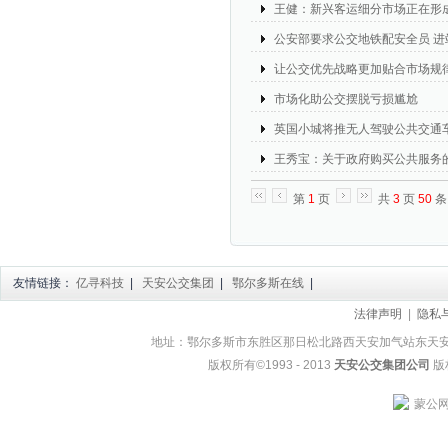
王健：新兴客运细分市场正在形
公安部要求公交地铁配安全员 进
让公交优先战略更加贴合市场规
市场化助公交摆脱亏损尴尬
英国小城将推无人驾驶公共交通
王秀宝：关于政府购买公共服务
第
1
页
共
3
页
50
友情链接：
亿寻科技
|
天安公交集团
|
鄂尔多斯在线
|
法律声明
|
隐私
地址：鄂尔多斯市东胜区那日松北路西天安加气站东天安公交集团
版权所有©1993 - 2013
天安公交集团公司
版权
蒙公网安